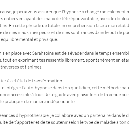
cause, je peux vous assurer que l’hypnose à changé radicalement ma
jours entiers en ayant des maux de tête épouvantable, avec de dou
tins. En cette période de totale incompréhension face à mon état d’ê
e de mes maux, mes peurs et de mes souffrances dans le but de po
 équilibre mental et physique.
mis en place avec Sarahsoins est de s’évader dans le temps ensemble
, tout en exprimant tes ressentis librement, spontanément en étan
 traverses et t’animes.
ier à cet état de transformation
t d’intégrer l’auto-hypnose dans ton quotidien, cette méthode natu
 donc accessible à tous. Je te guide avec plaisir lors de ta venue au
 le pratiquer de manière indépendante.
 séances d’hypnothérapie, je collabore avec un partenaire dans le 