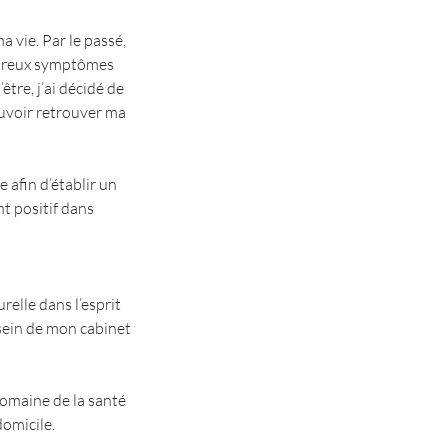
 vie. Par le passé,
loureux symptômes
tre, j’ai décidé de
uvoir retrouver ma
 afin d’établir un
t positif dans
relle dans l’esprit
 sein de mon cabinet
domaine de la santé