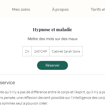
Mes soins
À propos
Tarifs 
Hypnose et maladie
Mettre des mots sur des maux
160
francs
2 h
2
160 CHF
Cabinet Sarah Soins
suisses
h
Réserver
 service
e qu’il n’y a pas de différence entre le corps et l’esprit, qu’il n’y a
ns pensée, une réflexion devient possible sur l’intelligence des corp
s sommes seul à pouvoir créer.